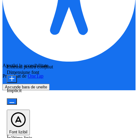
Ajustări la accesibilitate
Extensii pentru conținut
Dimensiune font
Propulsat de
OneTap
Ascunde bara de unelte
Implicit
Font lizibil
Înălțime linie