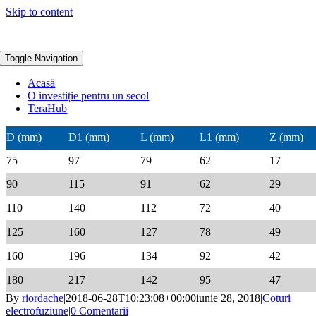
Skip to content
Toggle Navigation
Acasă
O investiție pentru un secol
TeraHub
D (mm)
D1 (mm)
L (mm)
L1 (mm)
Z (mm)
75
97
79
62
17
90
115
91
62
29
110
140
112
72
40
125
160
127
78
49
160
196
134
92
42
180
217
142
95
47
By
riordache
|
2018-06-28T10:23:08+00:00
iunie 28, 2018
|
Coturi
electrofuziune
|
0 Comentarii