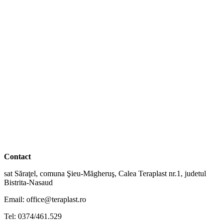
Soluții eficiente pentru oameni și mediu
Contact
sat Săraţel, comuna Şieu-Măgheruş, Calea Teraplast nr.1, judetul
Bistrita-Nasaud
Email: office@teraplast.ro
Tel: 0374/461.529