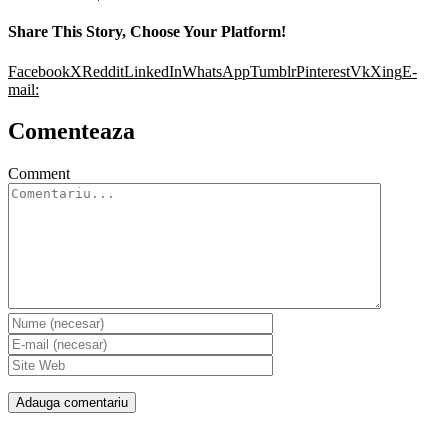
Share This Story, Choose Your Platform!
Facebook
X
Reddit
LinkedIn
WhatsApp
Tumblr
Pinterest
Vk
Xing
E-
mail:
Comenteaza
Comment