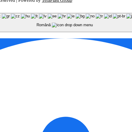
 Reserved | Powered by
TeraPlast Group
Română