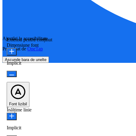
Ajustări la accesibilitate
Extensii pentru conținut
Dimensiune font
Propulsat de
OneTap
Ascunde bara de unelte
Implicit
Font lizibil
Înălțime linie
Implicit