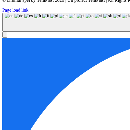
© Drumul apei by TeraPlast 2026 | Un proiect
TeraPlast
| All Rights
Page load link