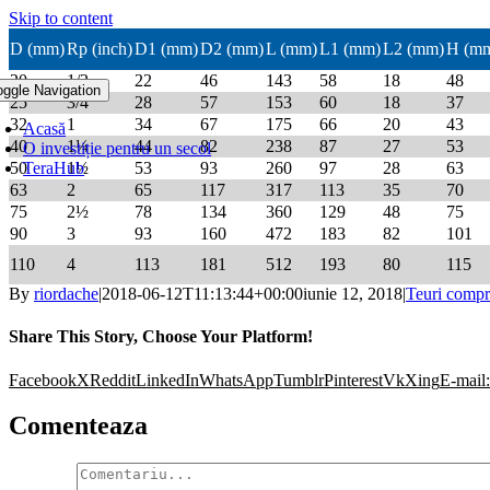
Skip to content
D (mm)
Rp (inch)
D1 (mm)
D2 (mm)
L (mm)
L1 (mm)
L2 (mm)
H (m
20
1/2
22
46
143
58
18
48
oggle Navigation
25
3/4
28
57
153
60
18
37
32
1
34
67
175
66
20
43
Acasă
40
1¼
44
82
238
87
27
53
O investiție pentru un secol
50
TeraHub
1½
53
93
260
97
28
63
63
2
65
117
317
113
35
70
75
2½
78
134
360
129
48
75
90
3
93
160
472
183
82
101
110
4
113
181
512
193
80
115
By
riordache
|
2018-06-12T11:13:44+00:00
iunie 12, 2018
|
Teuri compr
Share This Story, Choose Your Platform!
Facebook
X
Reddit
LinkedIn
WhatsApp
Tumblr
Pinterest
Vk
Xing
E-mail:
Comenteaza