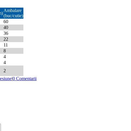
Ambalare
m)
(buc/cutie)
60
40
36
22
11
8
4
4
2
esiune
|
0 Comentarii