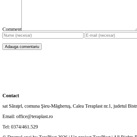
Comment
Soluții eficiente pentru oameni și mediu
Contact
sat Săraţel, comuna Şieu-Măgheruş, Calea Teraplast nr.1, judetul Bist
Email: office@teraplast.ro
Tel: 0374/461.529