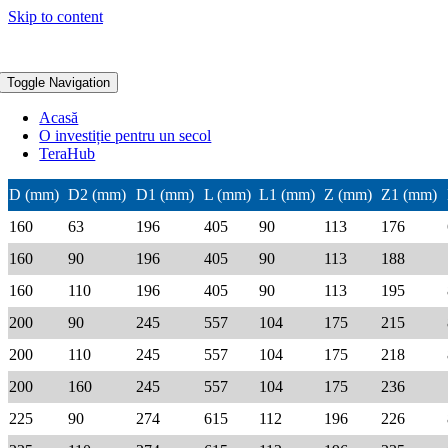
Skip to content
Toggle Navigation
Acasă
O investiție pentru un secol
TeraHub
D (mm)
D2 (mm)
D1 (mm)
L (mm)
L1 (mm)
Z (mm)
Z1 (mm)
160
63
196
405
90
113
176
160
90
196
405
90
113
188
160
110
196
405
90
113
195
200
90
245
557
104
175
215
200
110
245
557
104
175
218
200
160
245
557
104
175
236
225
90
274
615
112
196
226