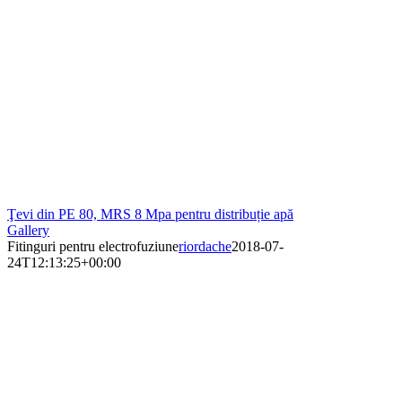
Ţevi din PE 80, MRS 8 Mpa pentru distribuție apă
Gallery
Fitinguri pentru electrofuziune
riordache
2018-07-
24T12:13:25+00:00