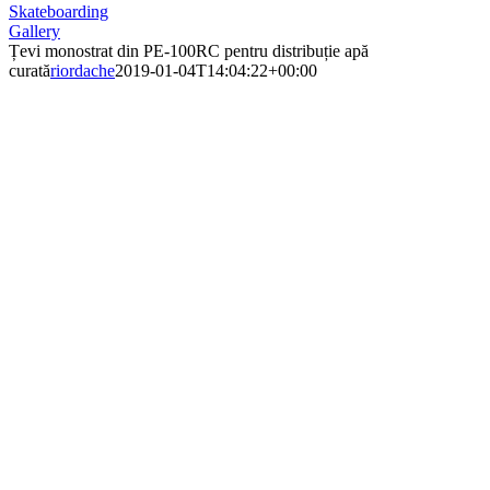
Skateboarding
Gallery
Țevi monostrat din PE-100RC pentru distribuție apă
curată
riordache
2019-01-04T14:04:22+00:00