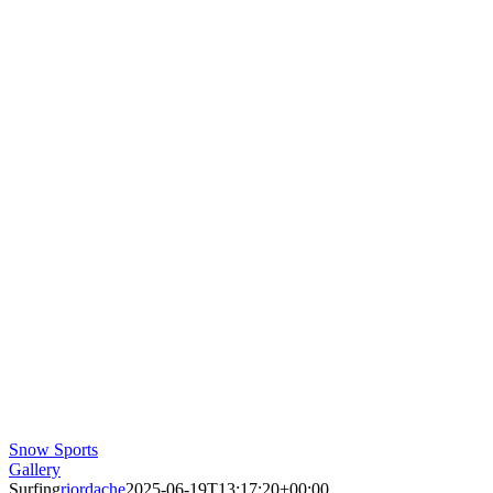
Snow Sports
Gallery
Surfing
riordache
2025-06-19T13:17:20+00:00