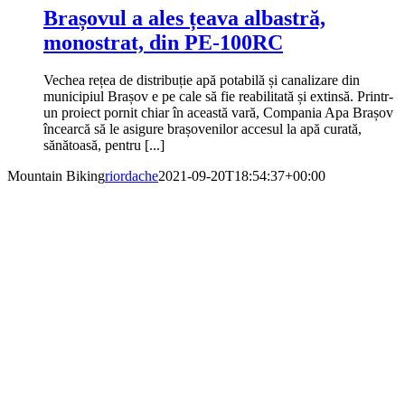
Brașovul a ales țeava albastră,
monostrat, din PE-100RC
Vechea rețea de distribuție apă potabilă și canalizare din
municipiul Brașov e pe cale să fie reabilitată și extinsă. Printr-
un proiect pornit chiar în această vară, Compania Apa Brașov
încearcă să le asigure brașovenilor accesul la apă curată,
sănătoasă, pentru [...]
Mountain Biking
riordache
2021-09-20T18:54:37+00:00