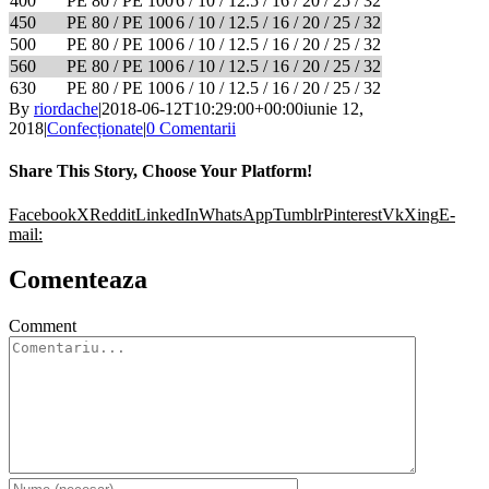
400
PE 80 / PE 100
6 / 10 / 12.5 / 16 / 20 / 25 / 32
450
PE 80 / PE 100
6 / 10 / 12.5 / 16 / 20 / 25 / 32
500
PE 80 / PE 100
6 / 10 / 12.5 / 16 / 20 / 25 / 32
560
PE 80 / PE 100
6 / 10 / 12.5 / 16 / 20 / 25 / 32
630
PE 80 / PE 100
6 / 10 / 12.5 / 16 / 20 / 25 / 32
By
riordache
|
2018-06-12T10:29:00+00:00
iunie 12,
2018
|
Confecționate
|
0 Comentarii
Share This Story, Choose Your Platform!
Facebook
X
Reddit
LinkedIn
WhatsApp
Tumblr
Pinterest
Vk
Xing
E-
mail:
Comenteaza
Comment